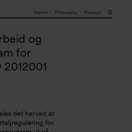
Impact
Philosophy
Projects
rbeid og
ram for
ID 2012001
les det herved at 
aljregulering for 
planprogram ut på 