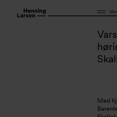
Me
Vars
høri
Skal
Med hje
Barents
Skallel