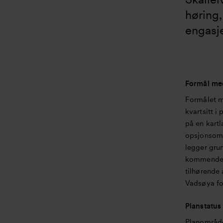
høring,
engasje
Formål me
Formålet me
kvartsitt i
på en kart
opsjonsom
legger grun
kommende t
tilhørende 
Vadsøya fo
Planstatu
Planområde