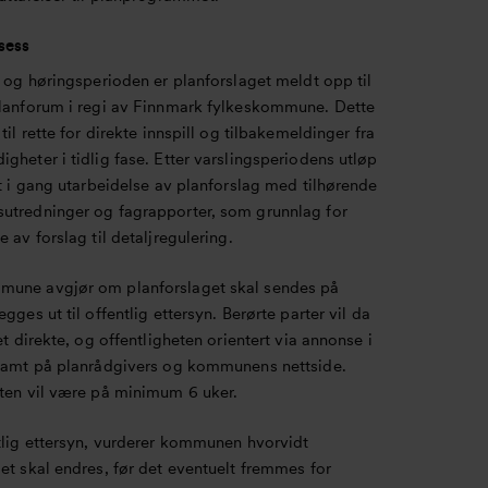
sess
- og høringsperioden er planforslaget meldt opp til
planforum i regi av Finnmark fylkeskommune. Dette
 til rette for direkte innspill og tilbakemeldinger fra
gheter i tidlig fase. Etter varslingsperiodens utløp
tt i gang utarbeidelse av planforslag med tilhørende
utredninger og fagrapporter, som grunnlag for
e av forslag til detaljregulering.
une avgjør om planforslaget skal sendes på
egges ut til offentlig ettersyn. Berørte parter vil da
vet direkte, og offentligheten orientert via annonse i
 samt på planrådgivers og kommunens nettside.
sten vil være på minimum 6 uker.
ntlig ettersyn, vurderer kommunen hvorvidt
et skal endres, før det eventuelt fremmes for