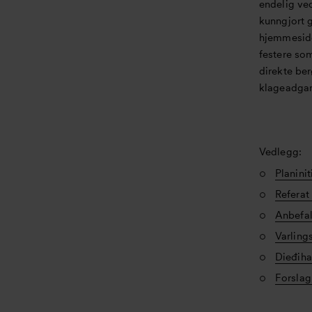
endelig ved
kunngjort 
hjemmeside.
festere som
direkte ber
klageadgang
Vedlegg:
Planinit
Referat
Anbefal
Varling
Dieđiha
Forslag