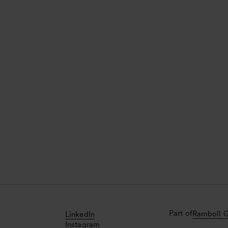
Part of
Ramboll 
LinkedIn
Instagram