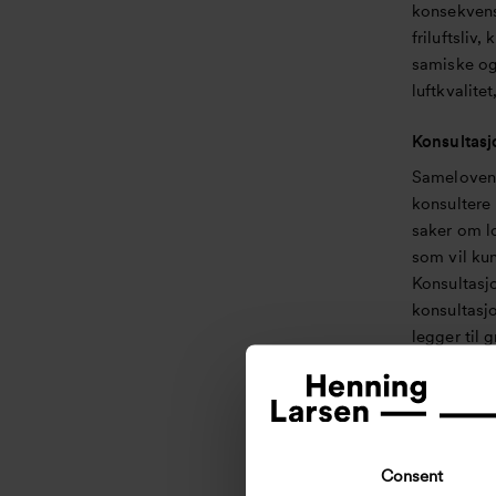
konsekvens
friluftsliv,
samiske og
luftkvalite
Konsultasj
Sameloven §
konsultere 
saker om lo
som vil kun
Konsultasjo
konsultasjo
legger til 
påvirket av 
samråd me
reinbeitedi
oppstart a
gjennomfør
Consent