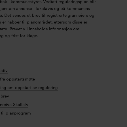
tak i kommunestyret. Vedtatt reguleringsplan blir
gjennom annonse i lokalavis og på kommunens
 Det sendes ut brev til registrerte grunneiere og
 er naboer til planområdet, ettersom disse er
ørte. Brevet vil inneholde informasjon om
 og frist for klage.
iativ
 fra oppstartsmøte
ing om oppstart av regulering
sbrev
nreive Skallelv
 til planprogram