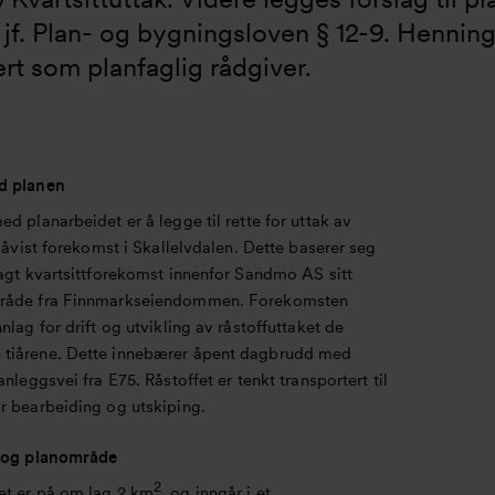
 jf. Plan- og bygningsloven § 12-9. Henning 
rt som planfaglig rådgiver. 
d planen
d planarbeidet er å legge til rette for uttak av
 påvist forekomst i Skallelvdalen. Dette baserer seg
lagt kvartsittforekomst innenfor Sandmo AS sitt
råde fra Finnmarkseiendommen. Forekomsten
nlag for drift og utvikling av råstoffuttaket de
iårene. Dette innebærer åpent dagbrudd med
anleggsvei fra E75. Råstoffet er tenkt transportert til
r bearbeiding og utskiping.
s og planområde
2
t er på om lag 2 km
, og inngår i et