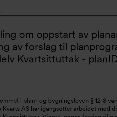
nu
ling om oppstart av plana
ng av forslag til planprog
lelv Kvartsittuttak - plan
mmel i plan- og bygningsloven § 12-8 vars
 Kvarts AS har igangsetter arbeidet med det
v Kvartsittuttak. Videre legges forslag til 