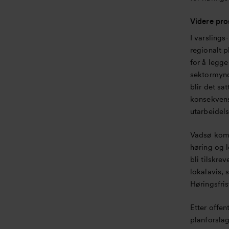
o
n
Videre pro
I varslings
regionalt 
for å legge
sektormyndi
blir det sa
konsekvens
utarbeidels
Vadsø komm
høring og l
bli tilskre
lokalavis,
Høringsfri
Etter offe
planforslag