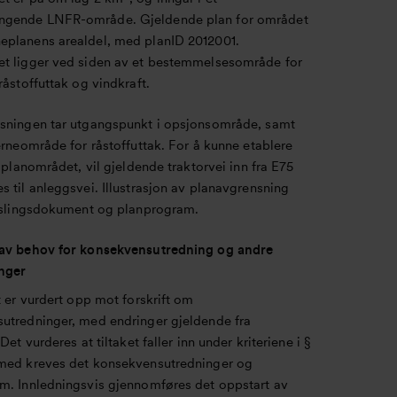
gende LNFR-område. Gjeldende plan for området
planens arealdel, med planID 2012001.
t ligger ved siden av et bestemmelsesområde for
råstoffuttak og vindkraft.
sningen tar utgangspunkt i opsjonsområde, samt
erneområde for råstoffuttak. For å kunne etablere
l planområdet, vil gjeldende traktorvei inn fra E75
 til anleggsvei. Illustrasjon av planavgrensning
arslingsdokument og planprogram.
av behov for konsekvensutredning og andre
nger
t er vurdert opp mot forskrift om
utredninger, med endringer gjeldende fra
Det vurderes at tiltaket faller inn under kriteriene i §
med kreves det konsekvensutredninger og
m. Innledningsvis gjennomføres det oppstart av