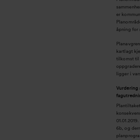
sammenhen
er kommune
Planområde
åpning for 
Planavgren
kartlagt kj
tilkomst ti
oppgraderes
ligger i v
Vurdering 
fagutredni
Plantiltake
konsekvens
01.01.2019. 
6b, og der
planprogra