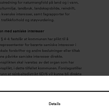
utredning for naturmangfold på land og i vann,
 kulturmiljø, landbruk, landskapsbilde, reindrift,
 kvenske interesser, samt fagrapporter for
t, trafikkforhold og støyvurdering.
on med samiske interesser
 4-4 fastslår at kommunen har plikt til å
representanter for berørte samiske interesser i
kale forskrifter og andre beslutninger eller tiltak
ne påvirke samiske interesser direkte.
nsplikten skal ivaretas av det organ som har
nsplikt, i dette tilfellet kommunen. Forslagsstiller
grunn at reinbeitedistrikt 5D/6 vil kunne bli direkte
detaljregulering for kvartsittuttak i Skallelv. I
d kommunen må Sametinget og
striktene varsles om konsultasjonsretten ved
v planarbeidet. Eventuelle konsultasjoner må
es av kommunen, men forslagsstiller vil kunne
Details